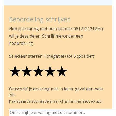
Beoordeling schrijven
Heb jij ervaring met het nummer 0612121212 en
wil je deze delen. Schrijf hieronder een
beoordeling.
Selecteer sterren 1 (negatief) tot 5 (positief):
★
★
★
★
★
★
★
★
★
★
★
★
★
★
★
Omschrijf je ervaring met in ieder geval een hele
zin.
Plaats geen persoonsgegevens en of namen in je feedback aub.