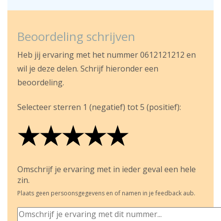
Beoordeling schrijven
Heb jij ervaring met het nummer 0612121212 en
wil je deze delen. Schrijf hieronder een
beoordeling.
Selecteer sterren 1 (negatief) tot 5 (positief):
★
★
★
★
★
★
★
★
★
★
★
★
★
★
★
Omschrijf je ervaring met in ieder geval een hele
zin.
Plaats geen persoonsgegevens en of namen in je feedback aub.