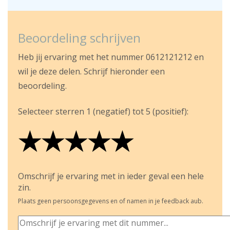
Beoordeling schrijven
Heb jij ervaring met het nummer 0612121212 en
wil je deze delen. Schrijf hieronder een
beoordeling.
Selecteer sterren 1 (negatief) tot 5 (positief):
★
★
★
★
★
★
★
★
★
★
★
★
★
★
★
Omschrijf je ervaring met in ieder geval een hele
zin.
Plaats geen persoonsgegevens en of namen in je feedback aub.