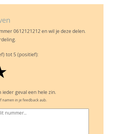
jven
ummer 0612121212 en wil je deze delen.
rdeling.
) tot 5 (positief):
★
 ieder geval een hele zin.
f namen in je feedback aub.