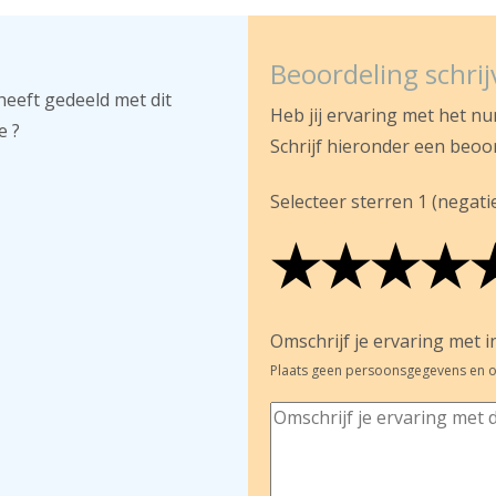
Beoordeling schri
heeft gedeeld met dit
Heb jij ervaring met het n
e ?
Schrijf hieronder een beoo
Selecteer sterren 1 (negatief
★
★
★
★
★
★
★
★
★
★
★
★
★
★
Omschrijf je ervaring met in
Plaats geen persoonsgegevens en o