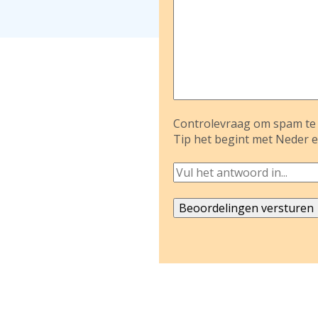
Controlevraag om spam te 
Tip het begint met Neder e