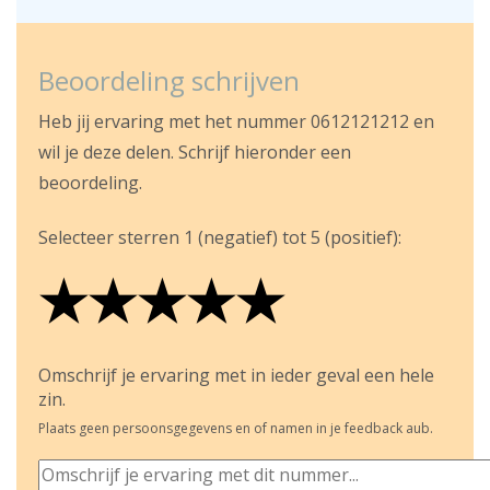
Beoordeling schrijven
Heb jij ervaring met het nummer 0612121212 en
wil je deze delen. Schrijf hieronder een
beoordeling.
Selecteer sterren 1 (negatief) tot 5 (positief):
★
★
★
★
★
★
★
★
★
★
★
★
★
★
★
Omschrijf je ervaring met in ieder geval een hele
zin.
Plaats geen persoonsgegevens en of namen in je feedback aub.