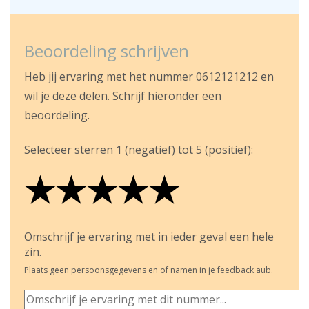
Beoordeling schrijven
Heb jij ervaring met het nummer 0612121212 en
wil je deze delen. Schrijf hieronder een
beoordeling.
Selecteer sterren 1 (negatief) tot 5 (positief):
★
★
★
★
★
★
★
★
★
★
★
★
★
★
★
Omschrijf je ervaring met in ieder geval een hele
zin.
Plaats geen persoonsgegevens en of namen in je feedback aub.