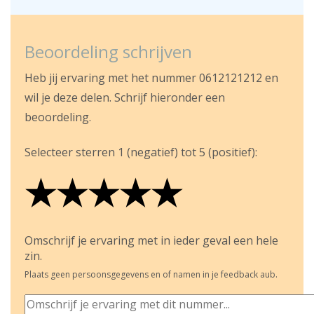
Beoordeling schrijven
Heb jij ervaring met het nummer 0612121212 en
wil je deze delen. Schrijf hieronder een
beoordeling.
Selecteer sterren 1 (negatief) tot 5 (positief):
★
★
★
★
★
★
★
★
★
★
★
★
★
★
★
Omschrijf je ervaring met in ieder geval een hele
zin.
Plaats geen persoonsgegevens en of namen in je feedback aub.