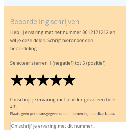
Beoordeling schrijven
Heb jij ervaring met het nummer 0612121212 en
wil je deze delen. Schrijf hieronder een
beoordeling.
Selecteer sterren 1 (negatief) tot 5 (positief):
★
★
★
★
★
★
★
★
★
★
★
★
★
★
★
Omschrijf je ervaring met in ieder geval een hele
zin.
Plaats geen persoonsgegevens en of namen in je feedback aub.