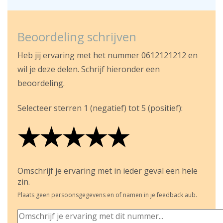
Beoordeling schrijven
Heb jij ervaring met het nummer 0612121212 en
wil je deze delen. Schrijf hieronder een
beoordeling.
Selecteer sterren 1 (negatief) tot 5 (positief):
★
★
★
★
★
★
★
★
★
★
★
★
★
★
★
Omschrijf je ervaring met in ieder geval een hele
zin.
Plaats geen persoonsgegevens en of namen in je feedback aub.