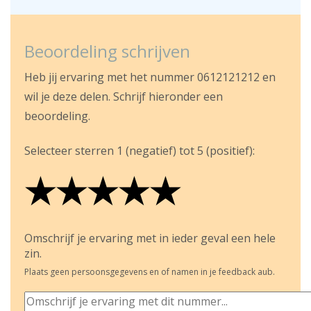
Beoordeling schrijven
Heb jij ervaring met het nummer 0612121212 en
wil je deze delen. Schrijf hieronder een
beoordeling.
Selecteer sterren 1 (negatief) tot 5 (positief):
★
★
★
★
★
★
★
★
★
★
★
★
★
★
★
Omschrijf je ervaring met in ieder geval een hele
zin.
Plaats geen persoonsgegevens en of namen in je feedback aub.