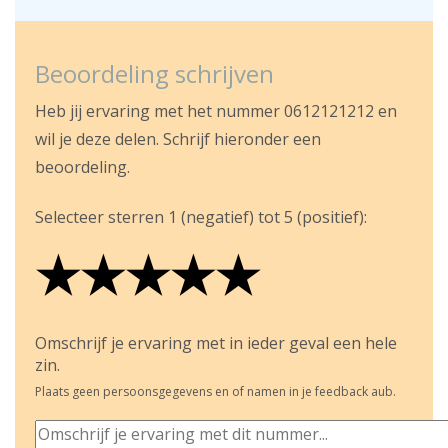
Beoordeling schrijven
Heb jij ervaring met het nummer 0612121212 en
wil je deze delen. Schrijf hieronder een
beoordeling.
Selecteer sterren 1 (negatief) tot 5 (positief):
★
★
★
★
★
★
★
★
★
★
★
★
★
★
★
Omschrijf je ervaring met in ieder geval een hele
zin.
Plaats geen persoonsgegevens en of namen in je feedback aub.