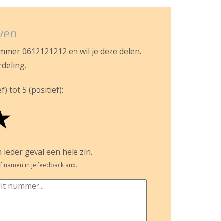
jven
ummer 0612121212 en wil je deze delen.
rdeling.
) tot 5 (positief):
★
 ieder geval een hele zin.
f namen in je feedback aub.