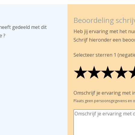
Beoordeling schri
heeft gedeeld met dit
Heb jij ervaring met het n
e ?
Schrijf hieronder een beoo
Selecteer sterren 1 (negatief
★
★
★
★
★
★
★
★
★
★
★
★
★
★
Omschrijf je ervaring met in
Plaats geen persoonsgegevens en o