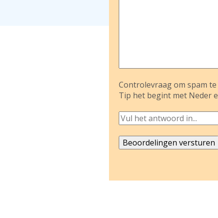
Controlevraag om spam te 
Tip het begint met Neder e