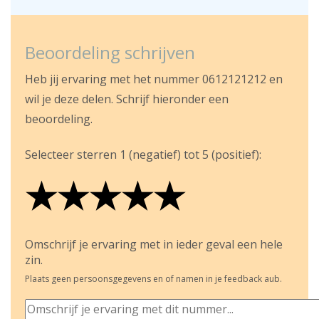
Beoordeling schrijven
Heb jij ervaring met het nummer 0612121212 en
wil je deze delen. Schrijf hieronder een
beoordeling.
Selecteer sterren 1 (negatief) tot 5 (positief):
★
★
★
★
★
★
★
★
★
★
★
★
★
★
★
Omschrijf je ervaring met in ieder geval een hele
zin.
Plaats geen persoonsgegevens en of namen in je feedback aub.