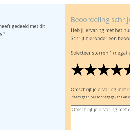
Beoordeling schri
heeft gedeeld met dit
Heb jij ervaring met het n
e ?
Schrijf hieronder een beoo
Selecteer sterren 1 (negatief
★
★
★
★
★
★
★
★
★
★
★
★
★
★
Omschrijf je ervaring met in
Plaats geen persoonsgegevens en o