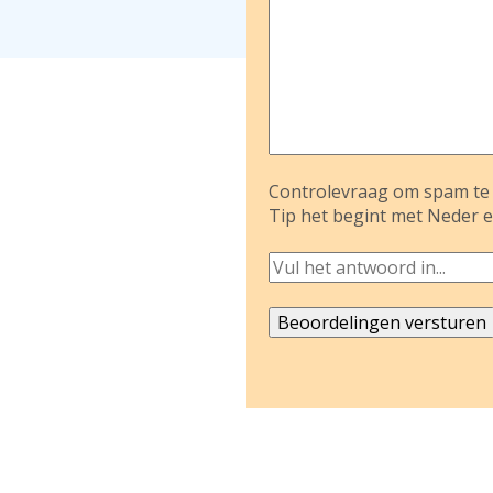
Controlevraag om spam te 
Tip het begint met Neder e