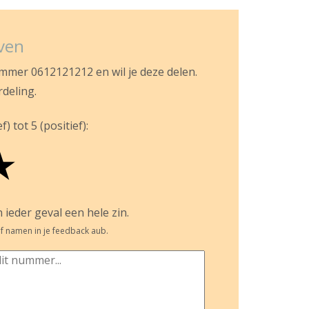
jven
ummer 0612121212 en wil je deze delen.
rdeling.
) tot 5 (positief):
★
 ieder geval een hele zin.
f namen in je feedback aub.