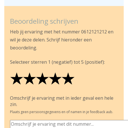
Beoordeling schrijven
Heb jij ervaring met het nummer 0612121212 en
wil je deze delen. Schrijf hieronder een
beoordeling.
Selecteer sterren 1 (negatief) tot 5 (positief):
★
★
★
★
★
★
★
★
★
★
★
★
★
★
★
Omschrijf je ervaring met in ieder geval een hele
zin.
Plaats geen persoonsgegevens en of namen in je feedback aub.