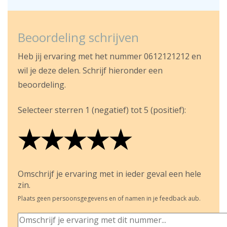
Beoordeling schrijven
Heb jij ervaring met het nummer 0612121212 en
wil je deze delen. Schrijf hieronder een
beoordeling.
Selecteer sterren 1 (negatief) tot 5 (positief):
★
★
★
★
★
★
★
★
★
★
★
★
★
★
★
Omschrijf je ervaring met in ieder geval een hele
zin.
Plaats geen persoonsgegevens en of namen in je feedback aub.