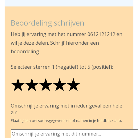
Beoordeling schrijven
Heb jij ervaring met het nummer 0612121212 en
wil je deze delen. Schrijf hieronder een
beoordeling.
Selecteer sterren 1 (negatief) tot 5 (positief):
★
★
★
★
★
★
★
★
★
★
★
★
★
★
★
Omschrijf je ervaring met in ieder geval een hele
zin.
Plaats geen persoonsgegevens en of namen in je feedback aub.