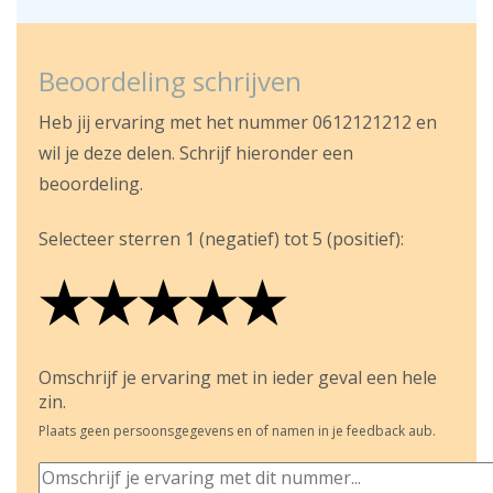
Beoordeling schrijven
Heb jij ervaring met het nummer 0612121212 en
wil je deze delen. Schrijf hieronder een
beoordeling.
Selecteer sterren 1 (negatief) tot 5 (positief):
★
★
★
★
★
★
★
★
★
★
★
★
★
★
★
Omschrijf je ervaring met in ieder geval een hele
zin.
Plaats geen persoonsgegevens en of namen in je feedback aub.