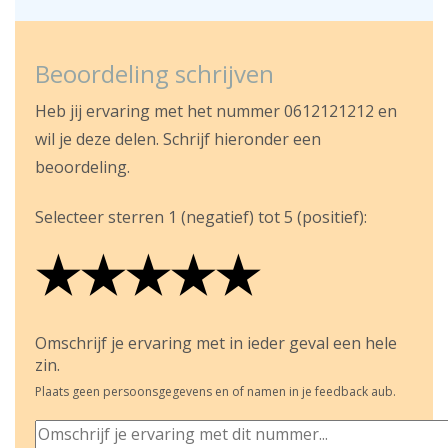
Beoordeling schrijven
Heb jij ervaring met het nummer 0612121212 en
wil je deze delen. Schrijf hieronder een
beoordeling.
Selecteer sterren 1 (negatief) tot 5 (positief):
★
★
★
★
★
★
★
★
★
★
★
★
★
★
★
Omschrijf je ervaring met in ieder geval een hele
zin.
Plaats geen persoonsgegevens en of namen in je feedback aub.