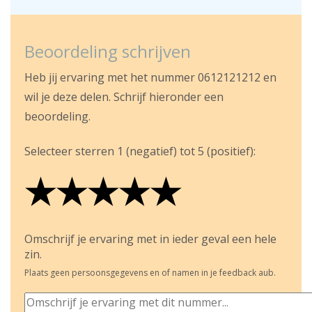
Beoordeling schrijven
Heb jij ervaring met het nummer 0612121212 en
wil je deze delen. Schrijf hieronder een
beoordeling.
Selecteer sterren 1 (negatief) tot 5 (positief):
★
★
★
★
★
★
★
★
★
★
★
★
★
★
★
Omschrijf je ervaring met in ieder geval een hele
zin.
Plaats geen persoonsgegevens en of namen in je feedback aub.