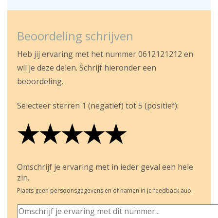
Beoordeling schrijven
Heb jij ervaring met het nummer 0612121212 en
wil je deze delen. Schrijf hieronder een
beoordeling.
Selecteer sterren 1 (negatief) tot 5 (positief):
★
★
★
★
★
★
★
★
★
★
★
★
★
★
★
Omschrijf je ervaring met in ieder geval een hele
zin.
Plaats geen persoonsgegevens en of namen in je feedback aub.