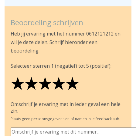
Beoordeling schrijven
Heb jij ervaring met het nummer 0612121212 en
wil je deze delen. Schrijf hieronder een
beoordeling.
Selecteer sterren 1 (negatief) tot 5 (positief):
★
★
★
★
★
★
★
★
★
★
★
★
★
★
★
Omschrijf je ervaring met in ieder geval een hele
zin.
Plaats geen persoonsgegevens en of namen in je feedback aub.