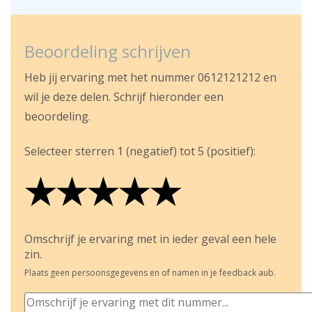
Beoordeling schrijven
Heb jij ervaring met het nummer 0612121212 en
wil je deze delen. Schrijf hieronder een
beoordeling.
Selecteer sterren 1 (negatief) tot 5 (positief):
★
★
★
★
★
★
★
★
★
★
★
★
★
★
★
Omschrijf je ervaring met in ieder geval een hele
zin.
Plaats geen persoonsgegevens en of namen in je feedback aub.