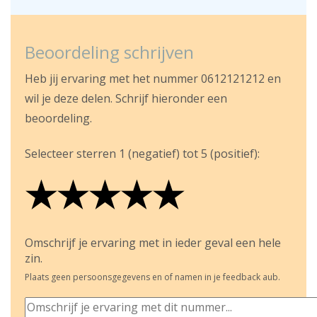
Beoordeling schrijven
Heb jij ervaring met het nummer 0612121212 en
wil je deze delen. Schrijf hieronder een
beoordeling.
Selecteer sterren 1 (negatief) tot 5 (positief):
★
★
★
★
★
★
★
★
★
★
★
★
★
★
★
Omschrijf je ervaring met in ieder geval een hele
zin.
Plaats geen persoonsgegevens en of namen in je feedback aub.