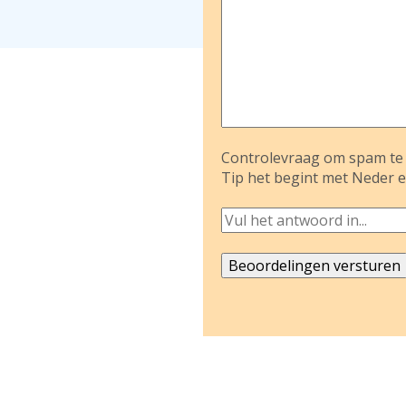
Controlevraag om spam te 
Tip het begint met Neder e