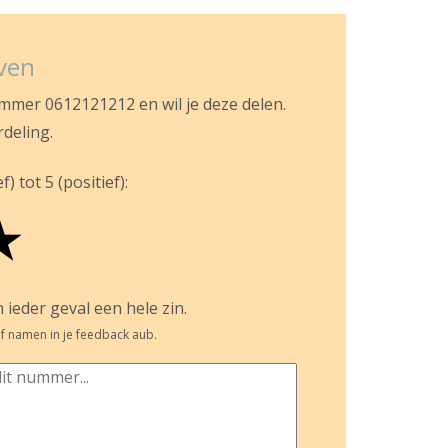
jven
ummer 0612121212 en wil je deze delen.
rdeling.
) tot 5 (positief):
★
 ieder geval een hele zin.
f namen in je feedback aub.