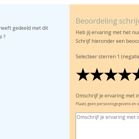
Beoordeling schri
heeft gedeeld met dit
Heb jij ervaring met het n
e ?
Schrijf hieronder een beoo
Selecteer sterren 1 (negatief
★
★
★
★
★
★
★
★
★
★
★
★
★
★
Omschrijf je ervaring met in
Plaats geen persoonsgegevens en o