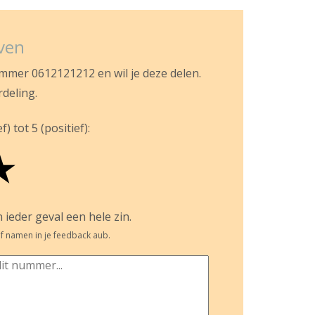
jven
ummer 0612121212 en wil je deze delen.
rdeling.
) tot 5 (positief):
★
 ieder geval een hele zin.
f namen in je feedback aub.