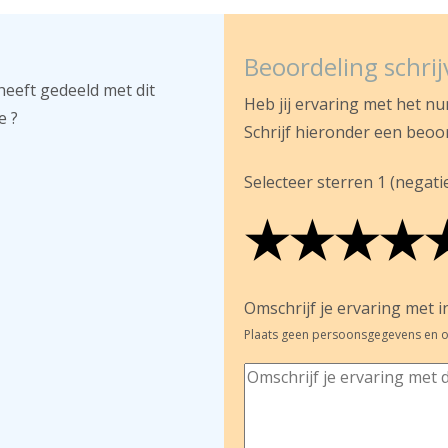
Beoordeling schri
heeft gedeeld met dit
Heb jij ervaring met het n
e ?
Schrijf hieronder een beoo
Selecteer sterren 1 (negatief
★
★
★
★
★
★
★
★
★
★
★
★
★
★
Omschrijf je ervaring met in
Plaats geen persoonsgegevens en o