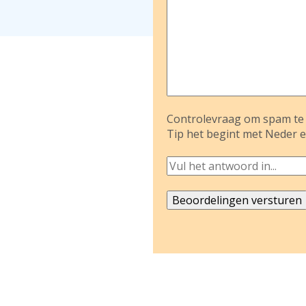
Controlevraag om spam te 
Tip het begint met Neder e