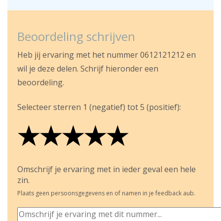
Beoordeling schrijven
Heb jij ervaring met het nummer 0612121212 en
wil je deze delen. Schrijf hieronder een
beoordeling.
Selecteer sterren 1 (negatief) tot 5 (positief):
★
★
★
★
★
★
★
★
★
★
★
★
★
★
★
Omschrijf je ervaring met in ieder geval een hele
zin.
Plaats geen persoonsgegevens en of namen in je feedback aub.