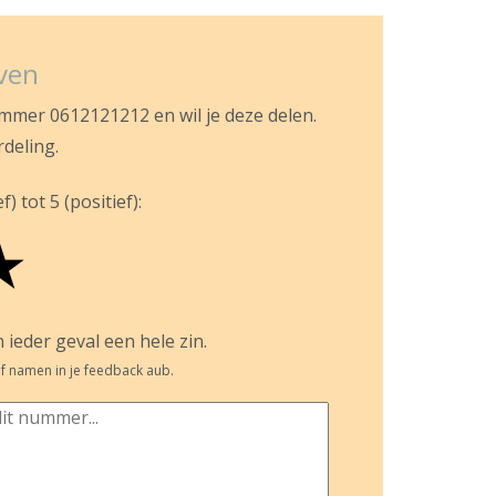
jven
ummer 0612121212 en wil je deze delen.
rdeling.
) tot 5 (positief):
★
 ieder geval een hele zin.
f namen in je feedback aub.