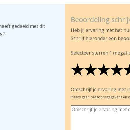
Beoordeling schri
heeft gedeeld met dit
Heb jij ervaring met het n
e ?
Schrijf hieronder een beoo
Selecteer sterren 1 (negatief
★
★
★
★
★
★
★
★
★
★
★
★
★
★
Omschrijf je ervaring met in
Plaats geen persoonsgegevens en o