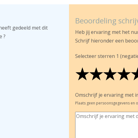
Beoordeling schri
heeft gedeeld met dit
Heb jij ervaring met het n
e ?
Schrijf hieronder een beoo
Selecteer sterren 1 (negatief
★
★
★
★
★
★
★
★
★
★
★
★
★
★
Omschrijf je ervaring met in
Plaats geen persoonsgegevens en o