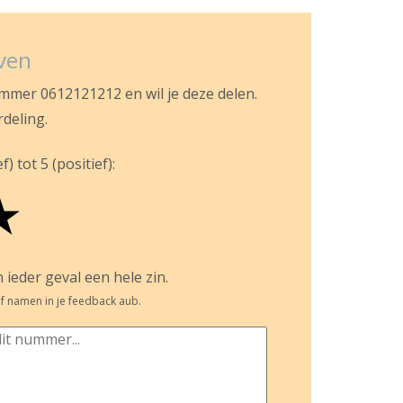
jven
ummer 0612121212 en wil je deze delen.
rdeling.
) tot 5 (positief):
★
 ieder geval een hele zin.
f namen in je feedback aub.