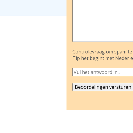
Controlevraag om spam te 
Tip het begint met Neder e