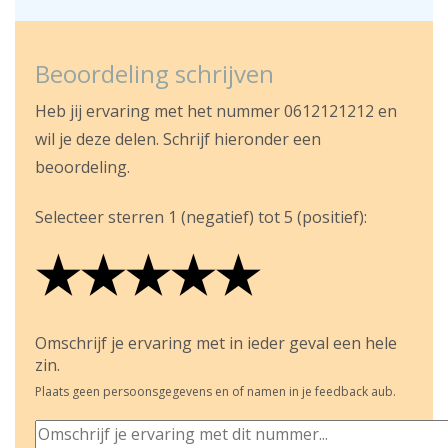
Beoordeling schrijven
Heb jij ervaring met het nummer 0612121212 en
wil je deze delen. Schrijf hieronder een
beoordeling.
Selecteer sterren 1 (negatief) tot 5 (positief):
★
★
★
★
★
★
★
★
★
★
★
★
★
★
★
Omschrijf je ervaring met in ieder geval een hele
zin.
Plaats geen persoonsgegevens en of namen in je feedback aub.