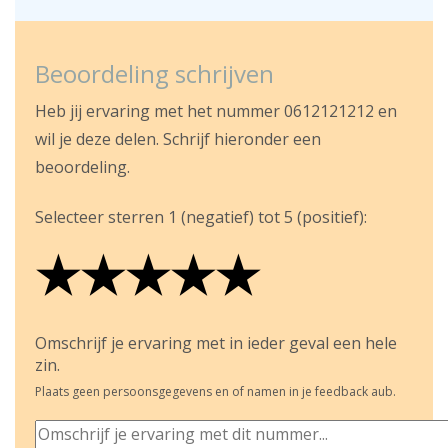
Beoordeling schrijven
Heb jij ervaring met het nummer 0612121212 en
wil je deze delen. Schrijf hieronder een
beoordeling.
Selecteer sterren 1 (negatief) tot 5 (positief):
★
★
★
★
★
★
★
★
★
★
★
★
★
★
★
Omschrijf je ervaring met in ieder geval een hele
zin.
Plaats geen persoonsgegevens en of namen in je feedback aub.