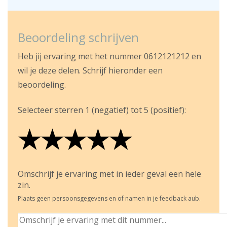
Beoordeling schrijven
Heb jij ervaring met het nummer 0612121212 en
wil je deze delen. Schrijf hieronder een
beoordeling.
Selecteer sterren 1 (negatief) tot 5 (positief):
★
★
★
★
★
★
★
★
★
★
★
★
★
★
★
Omschrijf je ervaring met in ieder geval een hele
zin.
Plaats geen persoonsgegevens en of namen in je feedback aub.