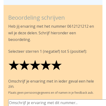
Beoordeling schrijven
Heb jij ervaring met het nummer 0612121212 en
wil je deze delen. Schrijf hieronder een
beoordeling.
Selecteer sterren 1 (negatief) tot 5 (positief):
★
★
★
★
★
★
★
★
★
★
★
★
★
★
★
Omschrijf je ervaring met in ieder geval een hele
zin.
Plaats geen persoonsgegevens en of namen in je feedback aub.