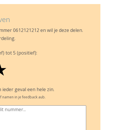
jven
ummer 0612121212 en wil je deze delen.
rdeling.
) tot 5 (positief):
★
 ieder geval een hele zin.
f namen in je feedback aub.