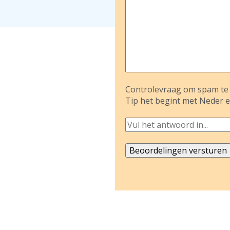
Controlevraag om spam te 
Tip het begint met Neder e