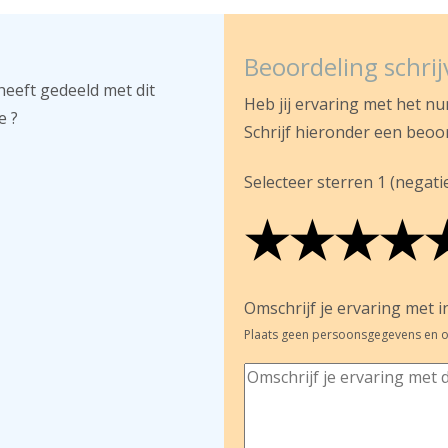
Beoordeling schri
heeft gedeeld met dit
Heb jij ervaring met het n
e ?
Schrijf hieronder een beoo
Selecteer sterren 1 (negatief
★
★
★
★
★
★
★
★
★
★
★
★
★
★
Omschrijf je ervaring met in
Plaats geen persoonsgegevens en o