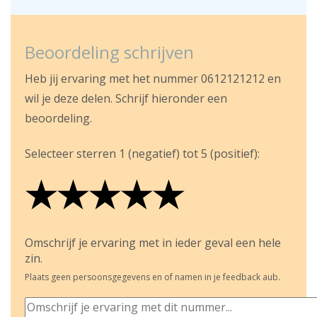
Beoordeling schrijven
Heb jij ervaring met het nummer 0612121212 en
wil je deze delen. Schrijf hieronder een
beoordeling.
Selecteer sterren 1 (negatief) tot 5 (positief):
★
★
★
★
★
★
★
★
★
★
★
★
★
★
★
Omschrijf je ervaring met in ieder geval een hele
zin.
Plaats geen persoonsgegevens en of namen in je feedback aub.