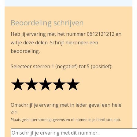
Beoordeling schrijven
Heb jij ervaring met het nummer 0612121212 en
wil je deze delen. Schrijf hieronder een
beoordeling.
Selecteer sterren 1 (negatief) tot 5 (positief):
★
★
★
★
★
★
★
★
★
★
★
★
★
★
★
Omschrijf je ervaring met in ieder geval een hele
zin.
Plaats geen persoonsgegevens en of namen in je feedback aub.