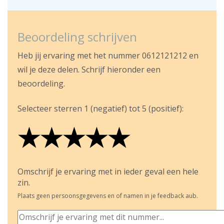
Beoordeling schrijven
Heb jij ervaring met het nummer 0612121212 en
wil je deze delen. Schrijf hieronder een
beoordeling.
Selecteer sterren 1 (negatief) tot 5 (positief):
★
★
★
★
★
★
★
★
★
★
★
★
★
★
★
Omschrijf je ervaring met in ieder geval een hele
zin.
Plaats geen persoonsgegevens en of namen in je feedback aub.