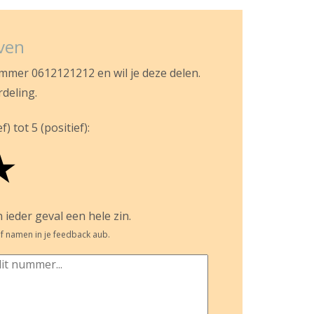
jven
ummer 0612121212 en wil je deze delen.
rdeling.
) tot 5 (positief):
★
 ieder geval een hele zin.
f namen in je feedback aub.