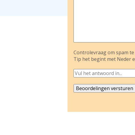
Controlevraag om spam te 
Tip het begint met Neder e