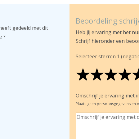
Beoordeling schri
heeft gedeeld met dit
Heb jij ervaring met het n
e ?
Schrijf hieronder een beoo
Selecteer sterren 1 (negatief
★
★
★
★
★
★
★
★
★
★
★
★
★
★
Omschrijf je ervaring met in
Plaats geen persoonsgegevens en o