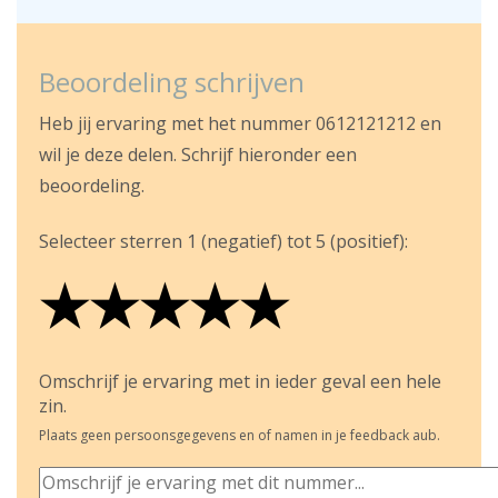
Beoordeling schrijven
Heb jij ervaring met het nummer 0612121212 en
wil je deze delen. Schrijf hieronder een
beoordeling.
Selecteer sterren 1 (negatief) tot 5 (positief):
★
★
★
★
★
★
★
★
★
★
★
★
★
★
★
Omschrijf je ervaring met in ieder geval een hele
zin.
Plaats geen persoonsgegevens en of namen in je feedback aub.