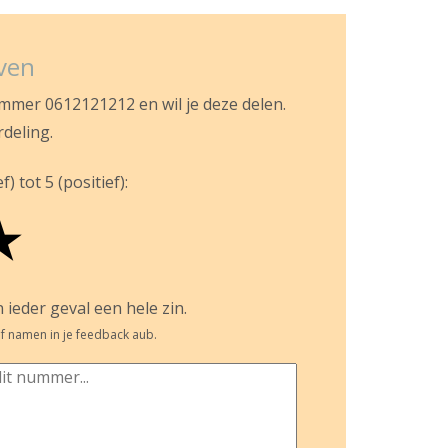
jven
ummer 0612121212 en wil je deze delen.
rdeling.
) tot 5 (positief):
★
 ieder geval een hele zin.
f namen in je feedback aub.