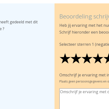
Beoordeling schri
heeft gedeeld met dit
Heb jij ervaring met het n
e ?
Schrijf hieronder een beoo
Selecteer sterren 1 (negatief
★
★
★
★
★
★
★
★
★
★
★
★
★
★
Omschrijf je ervaring met in
Plaats geen persoonsgegevens en o