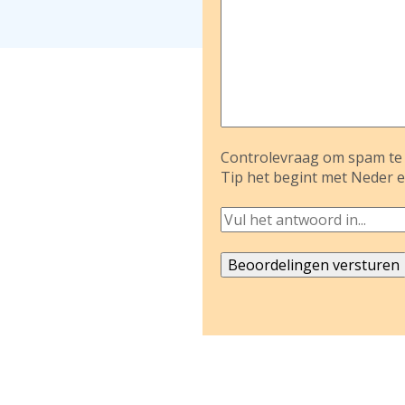
Controlevraag om spam te 
Tip het begint met Neder e