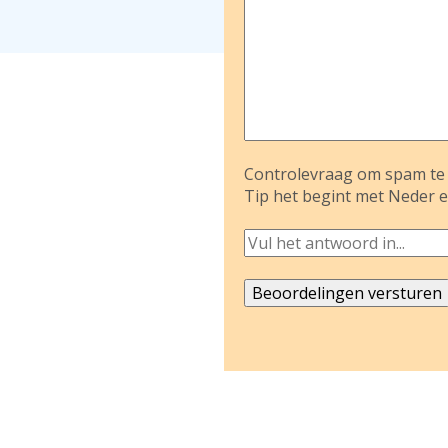
Controlevraag om spam te 
Tip het begint met Neder e