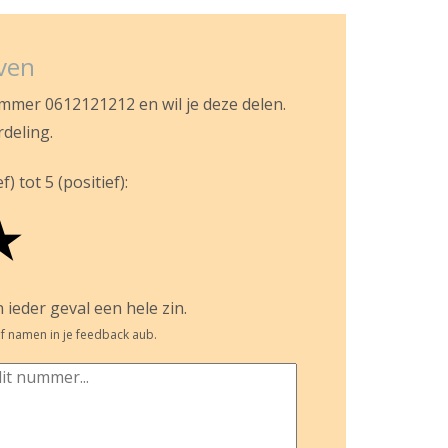
jven
ummer 0612121212 en wil je deze delen.
rdeling.
) tot 5 (positief):
★
 ieder geval een hele zin.
f namen in je feedback aub.