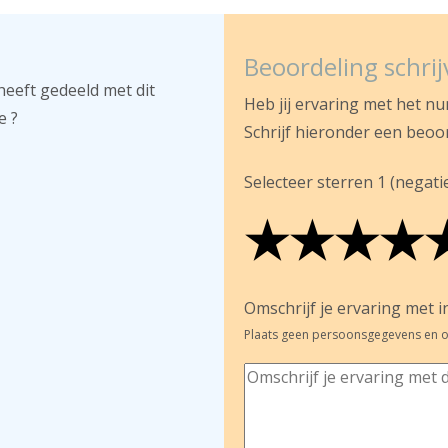
Beoordeling schri
heeft gedeeld met dit
Heb jij ervaring met het n
e ?
Schrijf hieronder een beoo
Selecteer sterren 1 (negatief
★
★
★
★
★
★
★
★
★
★
★
★
★
★
Omschrijf je ervaring met in
Plaats geen persoonsgegevens en o