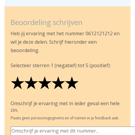
Beoordeling schrijven
Heb jij ervaring met het nummer 0612121212 en
wil je deze delen. Schrijf hieronder een
beoordeling.
Selecteer sterren 1 (negatief) tot 5 (positief):
★
★
★
★
★
★
★
★
★
★
★
★
★
★
★
Omschrijf je ervaring met in ieder geval een hele
zin.
Plaats geen persoonsgegevens en of namen in je feedback aub.