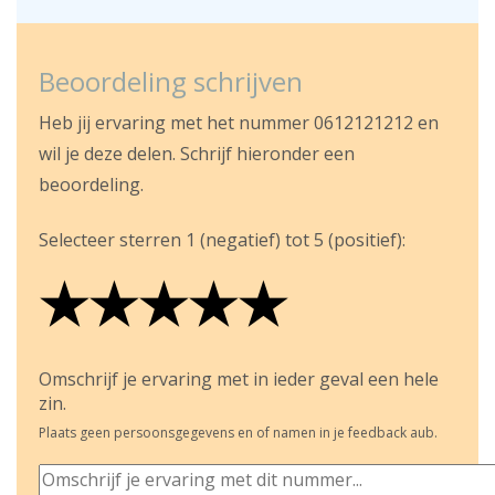
Beoordeling schrijven
Heb jij ervaring met het nummer 0612121212 en
wil je deze delen. Schrijf hieronder een
beoordeling.
Selecteer sterren 1 (negatief) tot 5 (positief):
★
★
★
★
★
★
★
★
★
★
★
★
★
★
★
Omschrijf je ervaring met in ieder geval een hele
zin.
Plaats geen persoonsgegevens en of namen in je feedback aub.