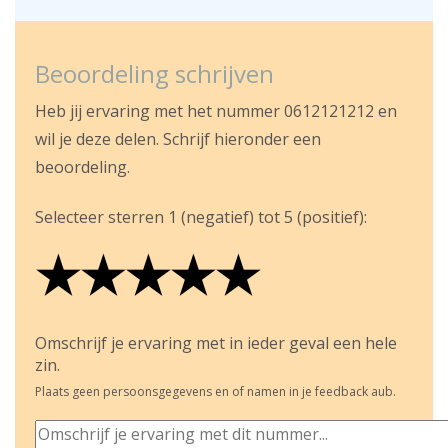
Beoordeling schrijven
Heb jij ervaring met het nummer 0612121212 en
wil je deze delen. Schrijf hieronder een
beoordeling.
Selecteer sterren 1 (negatief) tot 5 (positief):
★
★
★
★
★
★
★
★
★
★
★
★
★
★
★
Omschrijf je ervaring met in ieder geval een hele
zin.
Plaats geen persoonsgegevens en of namen in je feedback aub.