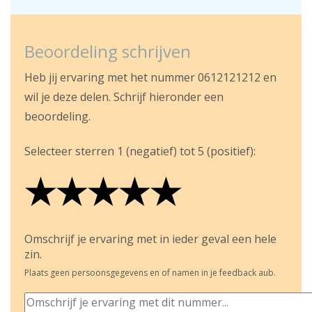
Beoordeling schrijven
Heb jij ervaring met het nummer 0612121212 en
wil je deze delen. Schrijf hieronder een
beoordeling.
Selecteer sterren 1 (negatief) tot 5 (positief):
★
★
★
★
★
★
★
★
★
★
★
★
★
★
★
Omschrijf je ervaring met in ieder geval een hele
zin.
Plaats geen persoonsgegevens en of namen in je feedback aub.